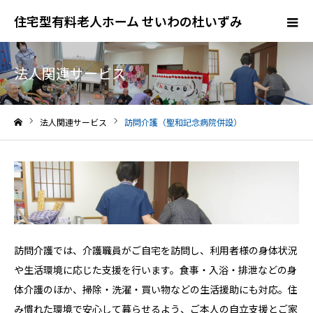
住宅型有料老人ホーム せいわの杜いずみ
法人関連サービス
法人関連サービス
訪問介護（聖和記念病院併設）
ホーム
訪問介護では、介護職員がご自宅を訪問し、利用者様の身体状況
や生活環境に応じた支援を行います。食事・入浴・排泄などの身
体介護のほか、掃除・洗濯・買い物などの生活援助にも対応。住
み慣れた環境で安心して暮らせるよう、ご本人の自立支援とご家