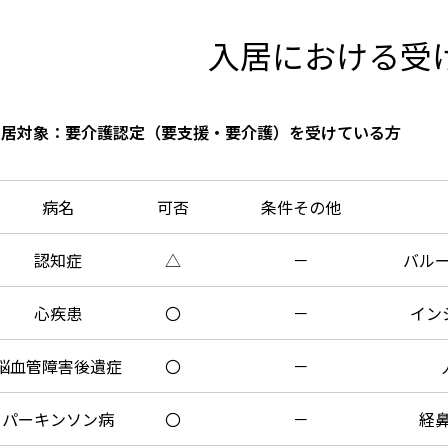
入居における受
入居対象：要介護認定（要支援・要介護）を受けている方
病名
可否
条件その他
認知症
△
－
バル
心疾患
〇
－
イン
脳血管障害後遺症
〇
－
パーキンソン病
〇
－
経