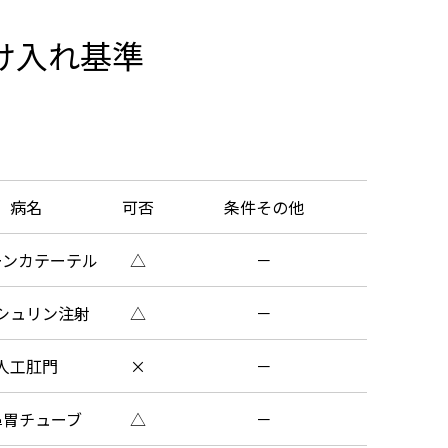
け入れ基準
病名
可否
条件その他
ーンカテーテル
△
－
シュリン注射
△
－
人工肛門
×
－
鼻胃チューブ
△
－