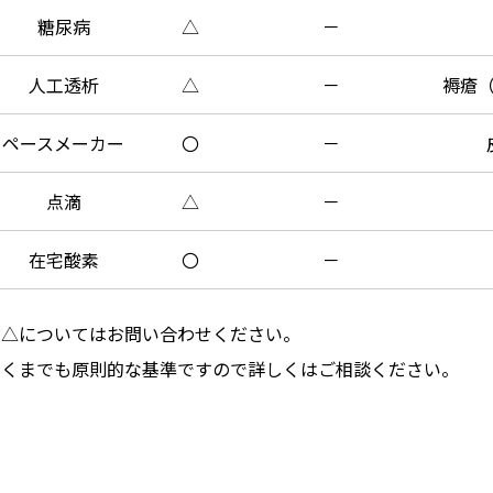
糖尿病
△
－
人工透析
△
－
褥瘡
ペースメーカー
〇
－
点滴
△
－
在宅酸素
〇
－
※△についてはお問い合わせください。
あくまでも原則的な基準ですので詳しくはご相談ください。