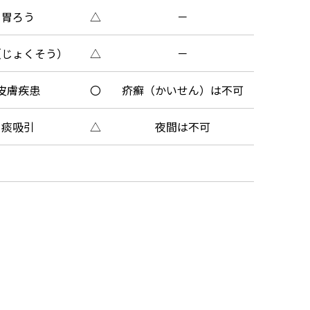
胃ろう
△
－
（じょくそう）
△
－
皮膚疾患
〇
疥癬（かいせん）は不可
痰吸引
△
夜間は不可