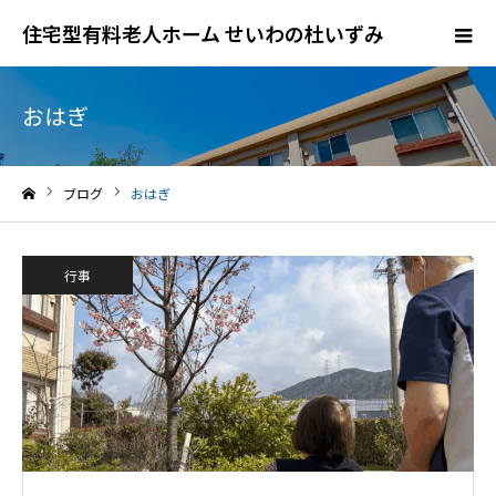
住宅型有料老人ホーム せいわの杜いずみ
おはぎ
ブログ
おはぎ
ホーム
行事