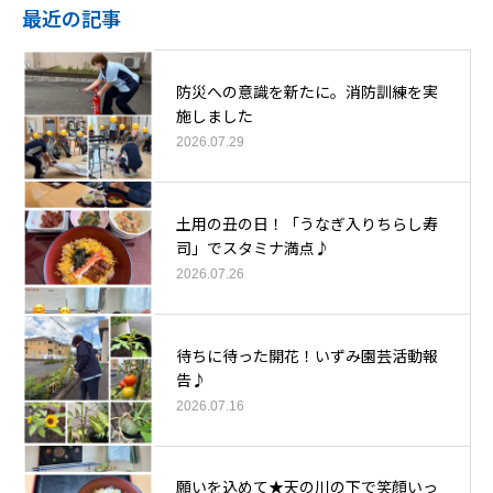
最近の記事
防災への意識を新たに。消防訓練を実
施しました
2026.07.29
土用の丑の日！「うなぎ入りちらし寿
司」でスタミナ満点♪
2026.07.26
待ちに待った開花！いずみ園芸活動報
告♪
2026.07.16
願いを込めて★天の川の下で笑顔いっ